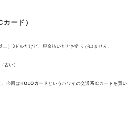
ICカード）
18歳以上）3ドルだけど、現金払いだとお釣りが出ません。
（古い）
で、今回は
HOLOカード
というハワイの交通系ICカードを買い