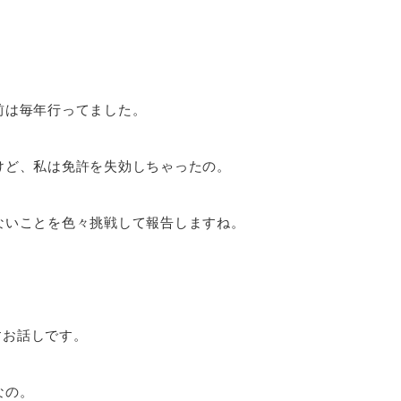
前は毎年行ってました。
けど、私は免許を失効しちゃったの。
ないことを色々挑戦して報告しますね。
すお話しです。
なの。