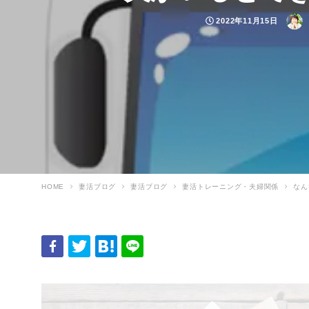
投稿日
著者
2022年11月15日
HOME
妻活ブログ
妻活ブログ
妻活トレーニング・夫婦関係
なん