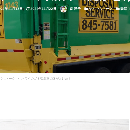
稿日
更新日
著者
カテゴリー
カテゴリ
022年11月18日
2022年11月22日
森 洋子
なんでもトーク
妻活
でもトーク
ハワイのゴミ収集車の謎がとけた！