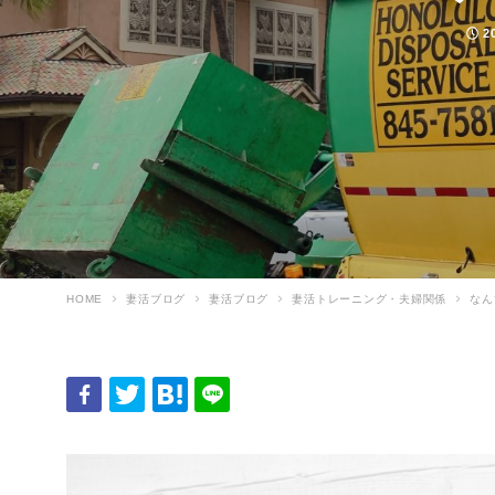
投
2
HOME
妻活ブログ
妻活ブログ
妻活トレーニング・夫婦関係
なん