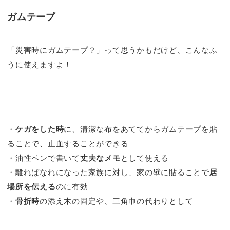
ガムテープ
「災害時にガムテープ？」って思うかもだけど、こんなふ
うに使えますよ！
・
ケガをした時
に、清潔な布をあててからガムテープを貼
ることで、止血することができる
・油性ペンで書いて
丈夫なメモ
として使える
・離ればなれになった家族に対し、家の壁に貼ることで
居
場所を伝える
のに有効
・
骨折時
の添え木の固定や、三角巾の代わりとして