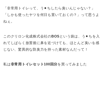
「非常用トイレって、う⚫︎ちしたら臭いんじゃない？」
「しかも使ったヤツを何日も置いておくの？」って思うよ
ねぇ。
このクリロン化成株式会社の
BOS
という袋は、う⚫︎ちを入
れてしばらく放置後に鼻を近づけても、ほとんど臭いを感
じない、驚異的な防臭力を持った素材なんだって！
私は
非常用トイレセット100回分
を買ってみました