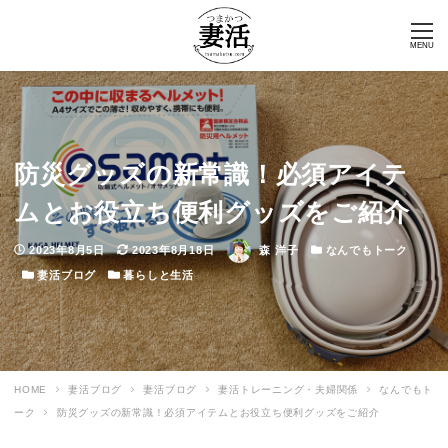
MENU
防災グッズの新常識！必須アイテ
ムとお役立ち便利グッズをご紹介
投稿日
更新日
著者
カテゴリー
2023年8月5日
2023年8月18日
森 洋子
なんでもトーク
カテゴリー
カテゴリー
妻活ブログ
暮らしと生活
HOME
妻活ブログ
妻活ブログ
妻活トレーニング・夫婦関係
なんでもト
ーク
防災グッズの新常識！必須アイテムとお役立ち便利グッズをご紹介