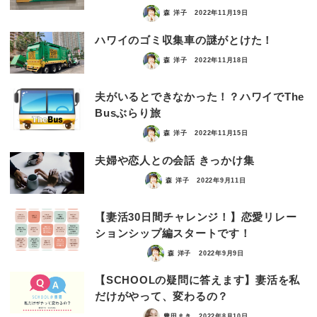
森 洋子
2022年11月19日
ハワイのゴミ収集車の謎がとけた！
森 洋子
2022年11月18日
夫がいるとできなかった！？ハワイでThe
Busぶらり旅
森 洋子
2022年11月15日
夫婦や恋人との会話 きっかけ集
森 洋子
2022年9月11日
【妻活30日間チャレンジ！】恋愛リレー
ションシップ編スタートです！
森 洋子
2022年9月9日
【SCHOOLの疑問に答えます】妻活を私
だけがやって、変わるの？
豊田まき
2022年8月10日