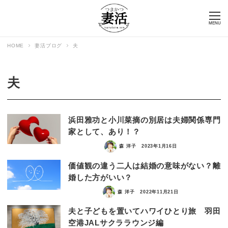
MENU
HOME
妻活ブログ
夫
夫
浜田雅功と小川菜摘の別居は夫婦関係専門
家として、あり！？
森 洋子
2023年1月16日
価値観の違う二人は結婚の意味がない？離
婚した方がいい？
森 洋子
2022年11月21日
夫と子どもを置いてハワイひとり旅 羽田
空港JALサクララウンジ編