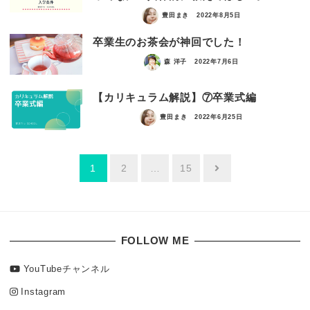
豊田まき
2022年8月5日
卒業生のお茶会が神回でした！
森 洋子
2022年7月6日
【カリキュラム解説】⑦卒業式編
豊田まき
2022年6月25日
投
1
2
…
15
稿
の
ペ
FOLLOW ME
ー
YouTubeチャンネル
ジ
送
Instagram