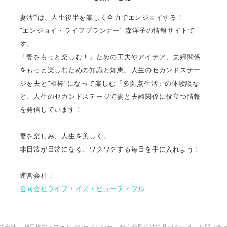
®
妻活
は、人生後半を楽しく全力でエンジョイする！
"エンジョイ・ライフプランナー" 森洋子の情報サイトで
す。
「妻をもっと楽しむ！」ための工夫やアイデア、夫婦関係
をもっと楽しむための知識と知恵、人生のセカンドステー
ジを夫と"相棒"になって楽しむ「多拠点生活」の体験談な
ど、人生のセカンドステージで妻と夫婦関係に役立つ情報
を発信しています！
妻を楽しみ、人生を美しく。
非日常が日常になる、ワクワクする毎日を手に入れよう！
運営会社：
合同会社ライフ・イズ・ビューティフル
営会社
利用規約・プライバシーポリシー
特定商取引法に基づく表記
お問い合