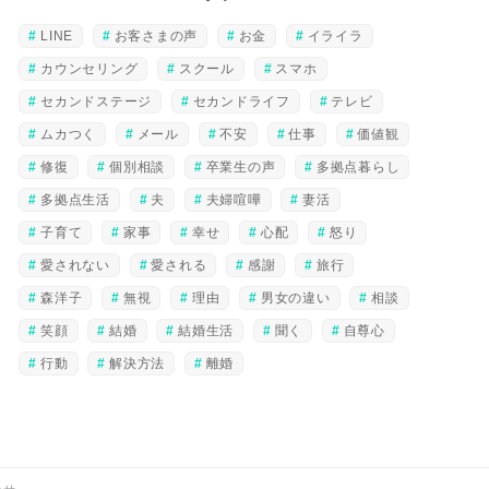
LINE
お客さまの声
お金
イライラ
カウンセリング
スクール
スマホ
セカンドステージ
セカンドライフ
テレビ
ムカつく
メール
不安
仕事
価値観
修復
個別相談
卒業生の声
多拠点暮らし
多拠点生活
夫
夫婦喧嘩
妻活
子育て
家事
幸せ
心配
怒り
愛されない
愛される
感謝
旅行
森洋子
無視
理由
男女の違い
相談
笑顔
結婚
結婚生活
聞く
自尊心
行動
解決方法
離婚
わせ